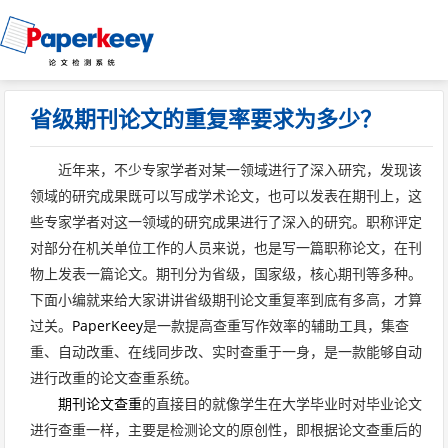
省级期刊论文的重复率要求为多少？
近年来，不少专家学者对某一领域进行了深入研究，发现该
领域的研究成果既可以写成学术论文，也可以发表在期刊上，这
些专家学者对这一领域的研究成果进行了深入的研究。职称评定
对部分在机关单位工作的人员来说，也是写一篇职称论文，在刊
物上发表一篇论文。期刊分为省级，国家级，核心期刊等多种。
下面小编就来给大家讲讲省级期刊论文重复率到底有多高，才算
过关。
PaperKeey
是一款提高查重写作效率的辅助工具，集查
重、自动改重、在线同步改、实时查重于一身，是一款能够自动
进行改重的论文查重系统。
期刊论文查重
的直接目的就像学生在大学毕业时对毕业论文
进行查重一样，主要是检测论文的原创性，即根据论文查重后的